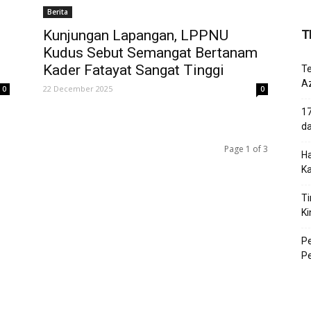
Berita
Kunjungan Lapangan, LPPNU
T
Kudus Sebut Semangat Bertanam
Kader Fatayat Sangat Tinggi
T
Az
22 December 2025
0
0
17
d
Page 1 of 3
Ha
K
Ti
Ki
P
P