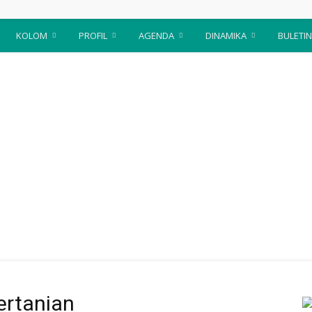
KOLOM
PROFIL
AGENDA
DINAMIKA
BULETIN
ertanian