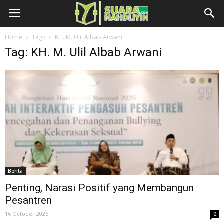
Home
Tags
KH. M. Ulil Albab Arwani
Tag: KH. M. Ulil Albab Arwani
Berita
Penting, Narasi Positif yang Membangun
Pesantren
16 October 2025
0