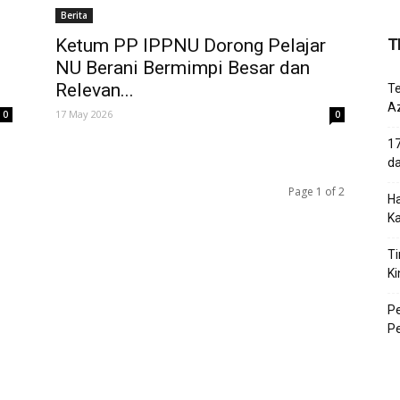
Berita
Ketum PP IPPNU Dorong Pelajar
T
NU Berani Bermimpi Besar dan
Relevan...
T
Az
17 May 2026
0
0
17
d
Page 1 of 2
Ha
K
Ti
Ki
P
P