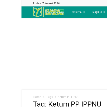
Friday, 7 August 2026.
Suara
BERITA
KAJIAN
Nahdliyin
Home
Tags
Ketum PP IPPNU
Tag: Ketum PP IPPNU