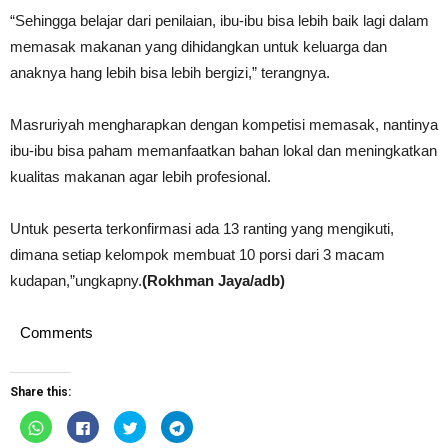
“Sehingga belajar dari penilaian, ibu-ibu bisa lebih baik lagi dalam
memasak makanan yang dihidangkan untuk keluarga dan
anaknya hang lebih bisa lebih bergizi,” terangnya.
Masruriyah mengharapkan dengan kompetisi memasak, nantinya
ibu-ibu bisa paham memanfaatkan bahan lokal dan meningkatkan
kualitas makanan agar lebih profesional.
Untuk peserta terkonfirmasi ada 13 ranting yang mengikuti,
dimana setiap kelompok membuat 10 porsi dari 3 macam
kudapan,”ungkapny.
(Rokhman Jaya/adb)
Comments
Share this:
Click
Click
Click
Click
to
to
to
to
share
share
share
share