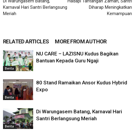
Di Warungasem Batang,
Hadapi Tantangan Zaman, Santri
Karnaval Hari Santri Berlangsung
Diharap Meningkatkan
Meriah
Kemampuan
RELATED ARTICLES
MORE FROM AUTHOR
NU CARE – LAZISNU Kudus Bagikan
Bantuan Kepada Guru Ngaji
Berita
80 Stand Ramaikan Ansor Kudus Hybrid
Expo
Berita
Di Warungasem Batang, Karnaval Hari
Santri Berlangsung Meriah
Berita