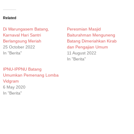
on
on
on
on
WhatsApp
Facebook
Twitter
Telegram
(Opens
(Opens
(Opens
(Opens
in
in
in
in
new
new
new
new
Related
window)
window)
window)
window)
Di Warungasem Batang,
Peresmian Masjid
Karnaval Hari Santri
Baiturahman Menguneng
Berlangsung Meriah
Batang Dimeriahkan Kirab
25 October 2022
dan Pengajian Umum
In "Berita"
11 August 2022
In "Berita"
IPNU-IPPNU Batang
Umumkan Pemenang Lomba
Vidgram
6 May 2020
In "Berita"