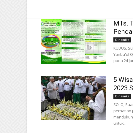
MTs. T
Pendaf
Dinamika
KUDUS, Sua
Yanbu'ul Q
pada 24 Jan
5 Wisa
2023 
Dinamika
SOLO, Suar
perhatian 
mendukung
untuk...