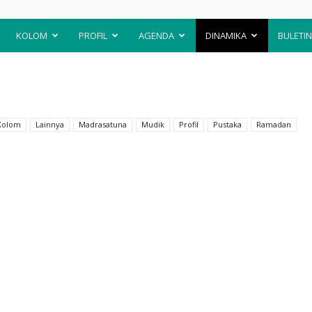
KOLOM
PROFIL
AGENDA
DINAMIKA
BULETIN
Kolom
Lainnya
Madrasatuna
Mudik
Profil
Pustaka
Ramadan