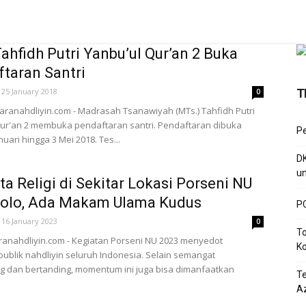
ahfidh Putri Yanbu’ul Qur’an 2 Buka
taran Santri
25 January 2018
T
0
ranahdliyin.com - Madrasah Tsanawiyah (MTs.) Tahfidh Putri
ur'an 2 membuka pendaftaran santri. Pendaftaran dibuka
P
uari hingga 3 Mei 2018. Tes...
D
un
ta Religi di Sekitar Lokasi Porseni NU
Solo, Ada Makam Ulama Kudus
PC
16 January 2023
0
To
anahdliyin.com - Kegiatan Porseni NU 2023 menyedot
Ko
publik nahdliyin seluruh Indonesia. Selain semangat
 dan bertanding, momentum ini juga bisa dimanfaatkan
T
Az