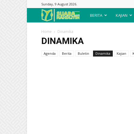
Sunday, 9 August 2026.
Suara
BERITA
KAJIAN
Nahdliyin
Home
Dinamika
DINAMIKA
Agenda
Berita
Buletin
Dinamika
Kajian