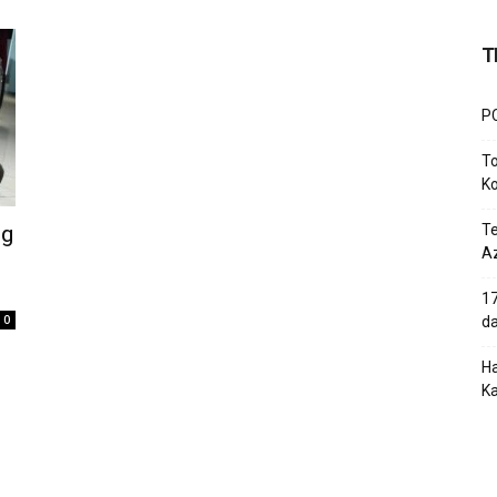
T
PC
To
Ko
ng
T
Az
17
0
d
Ha
K