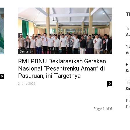
T
T
Az
17
Berita
d
​RMI PBNU Deklarasikan Gerakan
Ha
n
Nasional “Pesantrenku Aman” di
K
Pasuruan, ini Targetnya
0
Ti
2 June 2026
0
Ki
P
P
Page 1 of 6