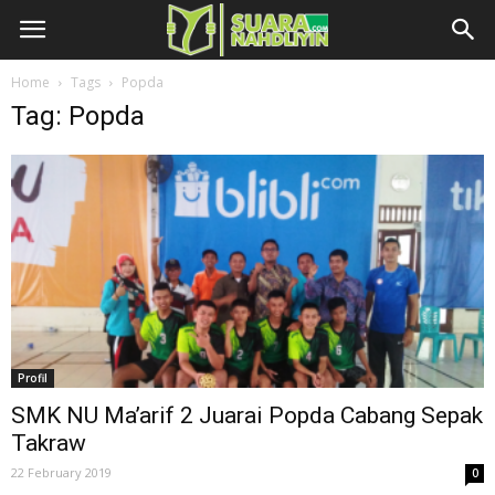
Home
Tags
Popda
Tag: Popda
Profil
SMK NU Ma’arif 2 Juarai Popda Cabang Sepak
Takraw
22 February 2019
0