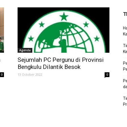
T
Ha
K
Ti
Agenda
Ki
s
Sejumlah PC Pergunu di Provinsi
P
Bengkulu Dilantik Besok
P
13 October 2022
0
0
Pe
da
T
P