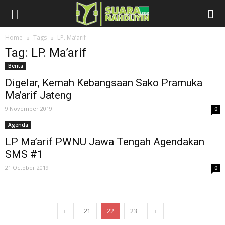
Home
Tags
LP. Ma’arif
Tag: LP. Ma’arif
Berita
Digelar, Kemah Kebangsaan Sako Pramuka
Ma’arif Jateng
9 November 2019
0
Agenda
LP Ma’arif PWNU Jawa Tengah Agendakan
SMS #1
21 October 2019
0
21
22
23