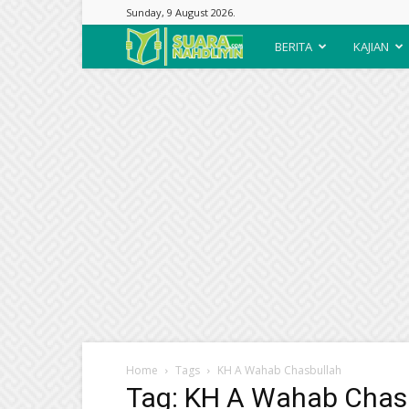
Sunday, 9 August 2026.
Suara
BERITA
KAJIAN
Nahdliyin
Home
Tags
KH A Wahab Chasbullah
Tag: KH A Wahab Chas