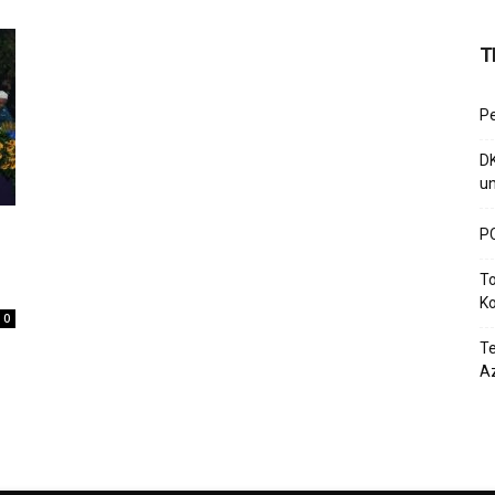
T
P
D
un
PC
To
Ko
0
T
Az