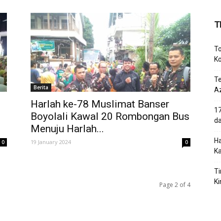
T
To
Ko
T
Berita
Az
Harlah ke-78 Muslimat Banser
17
Boyolali Kawal 20 Rombongan Bus
d
Menuju Harlah...
Ha
19 January 2024
0
0
K
Ti
Ki
Page 2 of 4