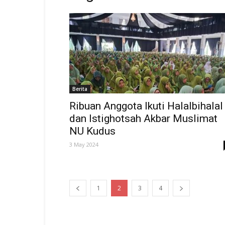
Berita
Ribuan Anggota Ikuti Halalbihalal
dan Istighotsah Akbar Muslimat
NU Kudus
3 May 2024
1
2
3
4