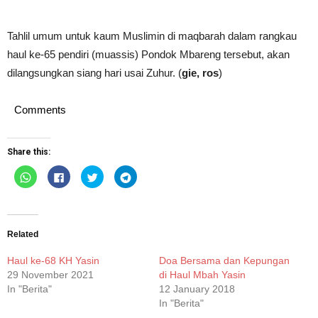
Tahlil umum untuk kaum Muslimin di maqbarah dalam rangkau
haul ke-65 pendiri (muassis) Pondok Mbareng tersebut, akan
dilangsungkan siang hari usai Zuhur. (
gie, ros
)
Comments
Share this:
Click
Click
Click
Click
to
to
to
to
share
share
share
share
on
on
on
on
WhatsApp
Facebook
Twitter
Telegram
(Opens
(Opens
(Opens
(Opens
in
in
in
in
new
new
new
new
Related
window)
window)
window)
window)
Haul ke-68 KH Yasin
Doa Bersama dan Kepungan
29 November 2021
di Haul Mbah Yasin
In "Berita"
12 January 2018
In "Berita"