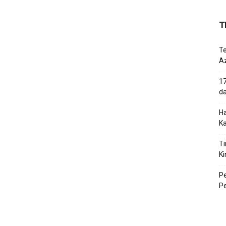
T
T
Az
17
d
Ha
K
Ti
Ki
P
P