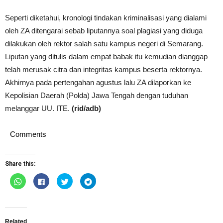
Seperti diketahui, kronologi tindakan kriminalisasi yang dialami
oleh ZA ditengarai sebab liputannya soal plagiasi yang diduga
dilakukan oleh rektor salah satu kampus negeri di Semarang.
Liputan yang ditulis dalam empat babak itu kemudian dianggap
telah merusak citra dan integritas kampus beserta rektornya.
Akhirnya pada pertengahan agustus lalu ZA dilaporkan ke
Kepolisian Daerah (Polda) Jawa Tengah dengan tuduhan
melanggar UU. ITE.
(rid/adb)
Comments
Share this:
Click
Click
Click
Click
to
to
to
to
share
share
share
share
on
on
on
on
WhatsApp
Facebook
Twitter
Telegram
(Opens
(Opens
(Opens
(Opens
in
in
in
in
new
new
new
new
Related